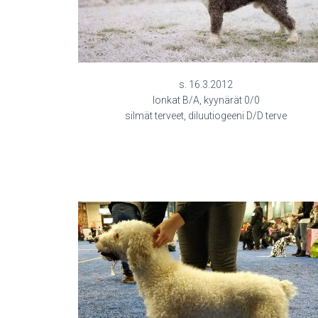
s. 16.3.2012
lonkat B/A, kyynärät 0/0
silmät terveet, diluutiogeeni D/D terve