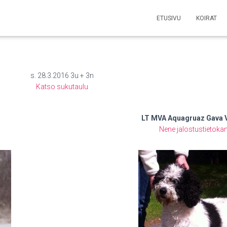
ETUSIVU
KOIRAT
s. 28.3.2016 3u + 3n
Katso sukutaulu
LT MVA Aquagruaz Gava 
Nene jalostustietok