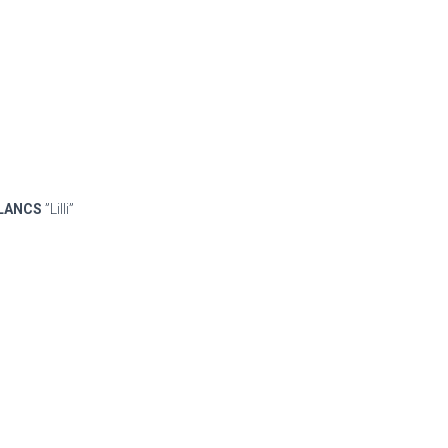
BLANCS
”Lilli”