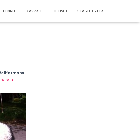
PENNUT
KASVATIT
UUTISET
OTA YHTEYTTÄ
Vallformosa
annassa