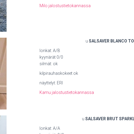
Milo jalostustietokannassa
u
SALSAVER BLANCO T
lonkat: A/B
kyynärät 0/0
silmät: ok
kilpirauhaskokeet ok
näyttelyt: ERI
Kamu jalostustietokannassa
u
SALSAVER BRUT SPARK
lonkat: A/A