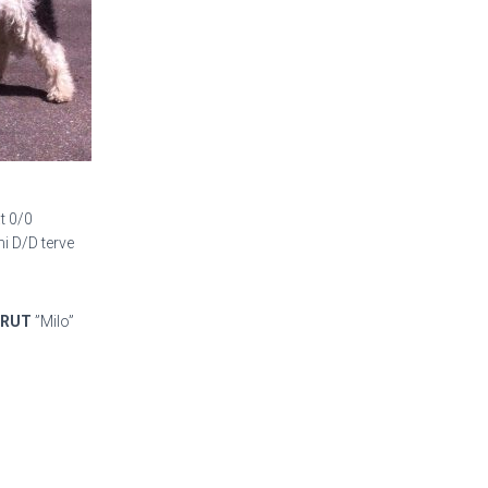
t 0/0
ni D/D terve
BRUT
”Milo”