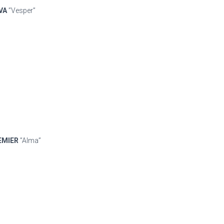
VA
”Vesper”
EMIER
”Alma”