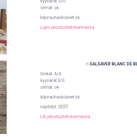
kyynärät: 0/0
silmät: ok
kilpirauhaskokeet ok
Lupo jalostustietokannassa
n
SALSAVER BLANC DE 
lonkat: A/A
kyynärät:0/0
silmät: ok
kilpirauhaskokeet ok
näyttelyt: SERT
Lilli jalostustietokannassa