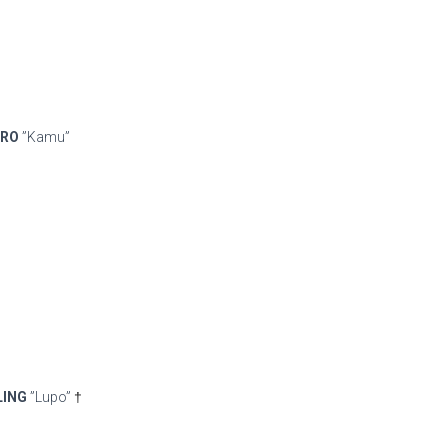
ORO
”Kamu”
LING
”Lupo”
†